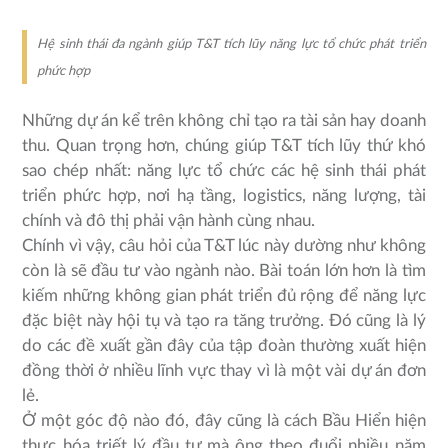
Hệ sinh thái đa ngành giúp T&T tích lũy năng lực tổ chức phát triển
phức hợp
Những dự án kể trên không chỉ tạo ra tài sản hay doanh
thu. Quan trọng hơn, chúng giúp T&T tích lũy thứ khó
sao chép nhất: năng lực tổ chức các hệ sinh thái phát
triển phức hợp, nơi hạ tầng, logistics, năng lượng, tài
chính và đô thị phải vận hành cùng nhau.
Chính vì vậy, câu hỏi của T&T lúc này dường như không
còn là sẽ đầu tư vào ngành nào. Bài toán lớn hơn là tìm
kiếm những không gian phát triển đủ rộng để năng lực
đặc biệt này hội tụ và tạo ra tăng trưởng. Đó cũng là lý
do các đề xuất gần đây của tập đoàn thường xuất hiện
đồng thời ở nhiều lĩnh vực thay vì là một vài dự án đơn
lẻ.
Ở một góc độ nào đó, đây cũng là cách Bầu Hiển hiện
thực hóa triết lý đầu tư mà ông theo đuổi nhiều năm