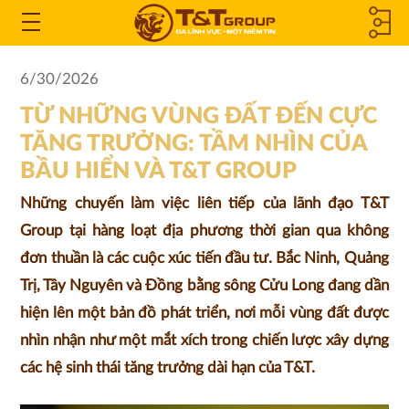
CÔNG TY
Open
the
THÀNH
6/30/2026
Menu
TỪ NHỮNG VÙNG ĐẤT ĐẾN CỰC
VIÊN &
TĂNG TRƯỞNG: TẦM NHÌN CỦA
CÔNG TY
BẦU HIỂN VÀ T&T GROUP
LIÊN KẾT
Những chuyến làm việc liên tiếp của lãnh đạo T&T
Group tại hàng loạt địa phương thời gian qua không
đơn thuần là các cuộc xúc tiến đầu tư. Bắc Ninh, Quảng
Trị, Tây Nguyên và Đồng bằng sông Cửu Long đang dần
hiện lên một bản đồ phát triển, nơi mỗi vùng đất được
nhìn nhận như một mắt xích trong chiến lược xây dựng
các hệ sinh thái tăng trưởng dài hạn của T&T.