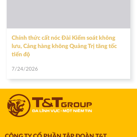
Chính thức cất nóc Đài Kiểm soát không
lưu, Cảng hàng không Quảng Trị tăng tốc
tiến độ
7/24/2026
CÔNG TY CỔ PHẦN TẬP ĐOÀN T&T