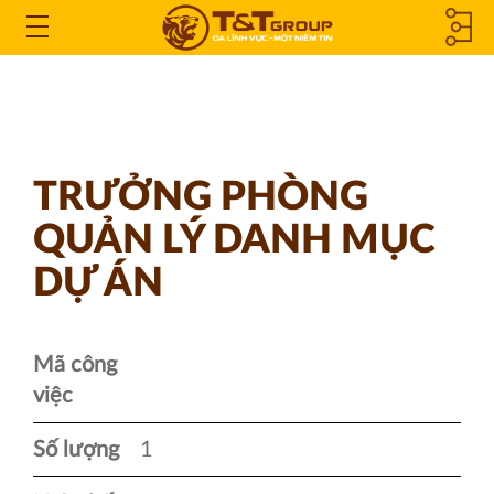
CÔNG TY
Open
the
THÀNH
Menu
VIÊN &
TRƯỞNG PHÒNG
CÔNG TY
QUẢN LÝ DANH MỤC
LIÊN KẾT
DỰ ÁN
Mã công
việc
Số lượng
1