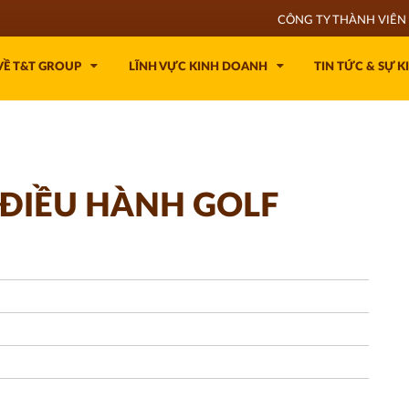
CÔNG TY THÀNH VIÊN 
VỀ T&T GROUP
LĨNH VỰC KINH DOANH
TIN TỨC & SỰ K
ĐIỀU HÀNH GOLF