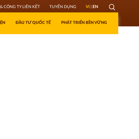
Mở
& CÔNG TY LIÊN KẾT
TUYỂN DỤNG
VI
|
EN
Lớp
IỆN
ĐẦU TƯ QUỐC TẾ
PHÁT TRIỂN BỀN VỮNG
Tìm
kiếm