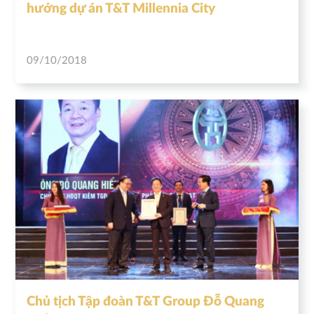
hướng dự án T&T Millennia City
09/10/2018
Chủ tịch Tập đoàn T&T Group Đỗ Quang