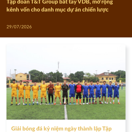
Tập đoàn T&T Group bắt tay VDB, mở rộng
kênh vốn cho danh mục dự án chiến lược
29/07/2026
Giải bóng đá kỷ niệm ngày thành lập Tập