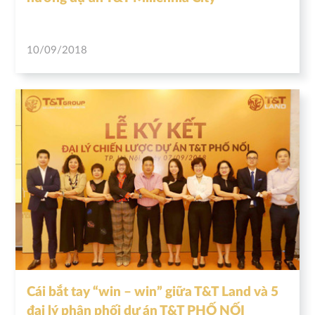
10/09/2018
Cái bắt tay “win – win” giữa T&T Land và 5
đại lý phân phối dự án T&T PHỐ NỐI