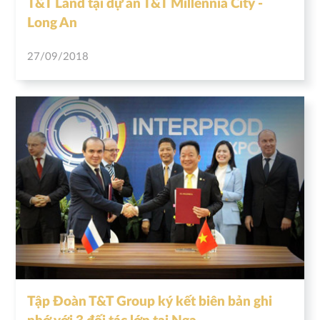
T&T Land tại dự án T&T Millennia City -
Long An
27/09/2018
Tập Đoàn T&T Group ký kết biên bản ghi