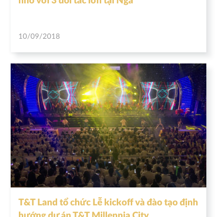
nhớ với 3 đối tác lớn tại Nga
10/09/2018
T&T Land tổ chức Lễ kickoff và đào tạo định
hướng dự án T&T Millennia City