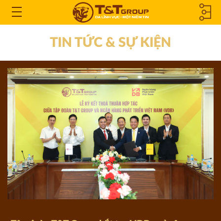
CÔNG TY
Open
the
THÀNH
TIN TỨC & SỰ KIỆN
Menu
VIÊN &
CÔNG TY
LIÊN KẾT