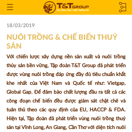
CÔNG TY
Open
the
THÀNH
18/03/2019
Menu
NUÔI TRỒNG & CHẾ BIẾN THUỶ
VIÊN &
SẢN
CÔNG TY
Với chiến lược xây dựng nền sản xuất và nuôi trồng
LIÊN KẾT
thủy sản bền vững, Tập đoàn T&T Group đã phát triển
được vùng nuôi trồng đáp ứng đầy đủ tiêu chuẩn khắt
khe nhất của Việt Nam và Quốc tế như: Vietgap,
Global Gap. Để đảm bảo chất lượng đầu ra tất cả các
công đoạn chế biến đều được giám sát chặt chẽ và
tuân thủ theo các quy định của EU, HACCP & FDA.
Hiện tại, Tập đoàn đã phát triển vùng nuôi trồng thuỷ
sản tại Vĩnh Long, An Giang, Cần Thơ với diện tích nuôi