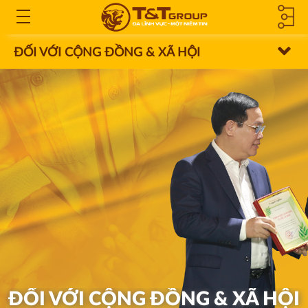
CÔNG TY
Open
the
ĐỐI VỚI CỘNG ĐỒNG & XÃ HỘI
THÀNH
Menu
VIÊN &
CÔNG TY
LIÊN KẾT
ĐỐI VỚI CỘNG ĐỒNG & XÃ HỘI