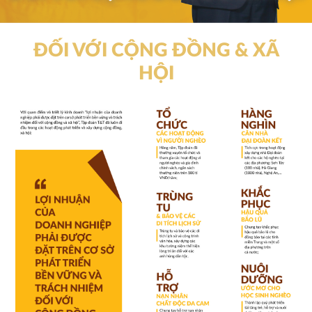
ĐỐI VỚI CỘNG ĐỒNG & XÃ
HỘI