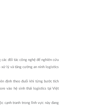
 các đối tác công nghệ để nghiên cứu
 xử lý và tăng cường an ninh logistics
ên định theo đuổi khi từng bước tích
e vào hệ sinh thái logistics tại Việt
c cạnh tranh trong lĩnh vực này đang
eo thời gian thực bắt đầu quan trọng
 học công nghệ, đổi mới sáng tạo và
 vào chuỗi giá trị toàn cầu. Đây cũng