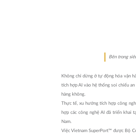
Bên trong siê
Không chỉ dừng ở tự động hóa vận hà
tích hợp AI vào hệ thống soi chiếu an
hàng không.
Thực tế, xu hướng tích hợp công ngh
hợp các công nghệ AI đã triển khai t
Nam.
Việc Vietnam SuperPort™ được Bộ Côn
bước sang một giai đoạn khác: nơi n
không kém hạ tầng vật lý.
Trong chuyến thăm chính thức Singa
chuyển đổi số là những động lực quan