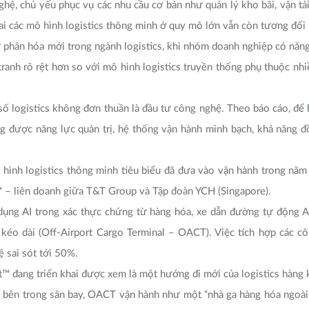
hệ, chủ yếu phục vụ các nhu cầu cơ bản như quản lý kho bãi, vận tải
ai các mô hình logistics thông minh ở quy mô lớn vẫn còn tương đối
 phân hóa mới trong ngành logistics, khi nhóm doanh nghiệp có năng
 tranh rõ rệt hơn so với mô hình logistics truyền thống phụ thuộc nh
ố logistics không đơn thuần là đầu tư công nghệ. Theo báo cáo, để h
g được năng lực quản trị, hệ thống vận hành minh bạch, khả năng đ
 hình logistics thông minh tiêu biểu đã đưa vào vận hành trong n
™ – liên doanh giữa T&T Group và Tập đoàn YCH (Singapore).
ụng AI trong xác thực chứng từ hàng hóa, xe dẫn đường tự động A
o dài (Off-Airport Cargo Terminal – OACT). Việc tích hợp các cô
 sai sót tới 50%.
đang triển khai được xem là một hướng đi mới của logistics hàng k
 bên trong sân bay, OACT vận hành như một “nhà ga hàng hóa ngoài 