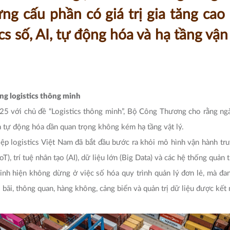
ng cấu phần có giá trị gia tăng ca
ics số, AI, tự động hóa và hạ tầng vậ
ng logistics thông minh
25 với chủ đề “Logistics thông minh”, Bộ Công Thương cho rằng ng
và tự động hóa dần quan trọng không kém hạ tầng vật lý.
ệp logistics Việt Nam đã bắt đầu bước ra khỏi mô hình vận hành t
T), trí tuệ nhân tạo (AI), dữ liệu lớn (Big Data) và các hệ thống quản
inh hiện không dừng ở việc số hóa quy trình quản lý đơn lẻ, mà đang
kho bãi, thông quan, hàng không, cảng biển và quản trị dữ liệu được kế