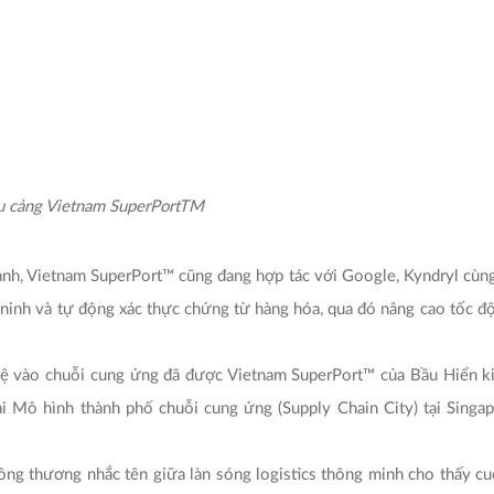
u cảng Vietnam SuperPort
TM
nh, Vietnam SuperPort™ cũng đang hợp tác với Google, Kyndryl cùng
 ninh và tự động xác thực chứng từ hàng hóa, qua đó nâng cao tốc độ
ệ vào chuỗi cung ứng đã được Vietnam SuperPort™ của Bầu Hiển ki
ại Mô hình thành phố chuỗi cung ứng (Supply Chain City) tại Singapor
g thương nhắc tên giữa làn sóng logistics thông minh cho thấy cuộ
ăng lực xử lý dữ liệu, tự động hóa và tối ưu dòng chảy hàng hóa th
pore vừa qua, Tổng Bí thư, Chủ tịch nước Tô Lâm nhấn mạnh khoa
 trọng để nâng cao năng lực cạnh tranh quốc gia và tham gia sâu hơn