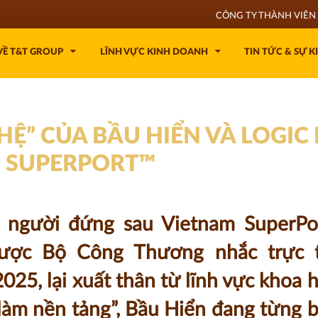
CÔNG TY THÀNH VIÊN 
VỀ T&T GROUP
LĨNH VỰC KINH DOANH
TIN TỨC & SỰ K
Ệ” CỦA BẦU HIỂN VÀ LOGIC 
 SUPERPORT™
, người đứng sau Vietnam SuperPor
ược Bộ Công Thương nhắc trực t
2025, lại xuất thân từ lĩnh vực khoa 
 làm nền tảng”, Bầu Hiển đang từng