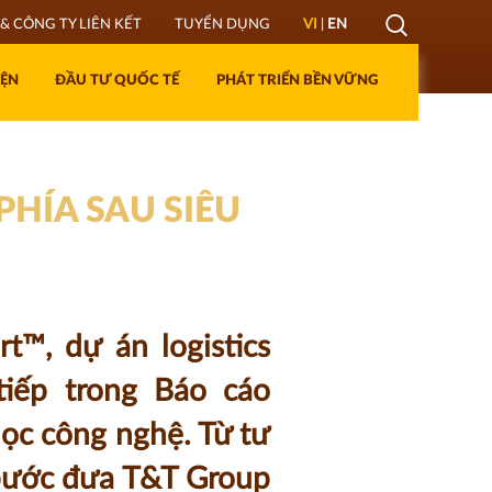
Mở
& CÔNG TY LIÊN KẾT
TUYỂN DỤNG
VI
|
EN
Lớp
IỆN
ĐẦU TƯ QUỐC TẾ
PHÁT TRIỂN BỀN VỮNG
Tìm
kiếm
PHÍA SAU SIÊU
t™, dự án logistics
iếp trong Báo cáo
học công nghệ. Từ tư
 bước đưa T&T Group