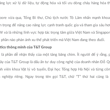
 và là những lĩnh vực hợp tác trọng tâm giữa Việt Nam và Singapor
phần nào phản ánh xu thế phát triển mà Việt Nam đang theo đuổi.
stics thông minh của T&T Group
ỉ là phần dễ nhận thấy của một tảng băng chìm. Ít người để ý rằng,
 đây của T&T Group là dấu ấn tư duy công nghệ của doanh nhân Đỗ Q
nh viên khoa Vật lý vô tuyến, Đại học Tổng hợp Hà Nội và từng cô
 nghiệp riêng. Ngay trong tên gọi T&T, chữ “T” thứ hai cũng là v